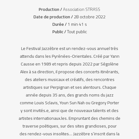
Production /
Association STRASS
Date de production /
28 octobre 2022
Durée /
1 min 41 s
Public /
Tout public
Le Festival Jazzèbre est un rendez-vous annuel très
attendu dans les Pyrénées-Orientales. Créé par Yann
Causse en 1989 et repris depuis 2022 par Ségolène
Alex à sa direction, il propose des concerts itinérants,
des ateliers musicaux et créatifs, des rencontres
artistiques sur Perpignan et ses alentours. Chaque
année depuis 35 ans, des grands noms du jazz
comme Louis Sclavis, Youn Sun Nah ou Gregory Porter
y sont invités.e, ainsi que de nouveaux talents et des
artistes internationaux.les. Empruntant des chemins de
traverse poétiques, sur des sites grandioses, pour
des rendez-vous insolites… Jazzèbre s’inscrit dans la