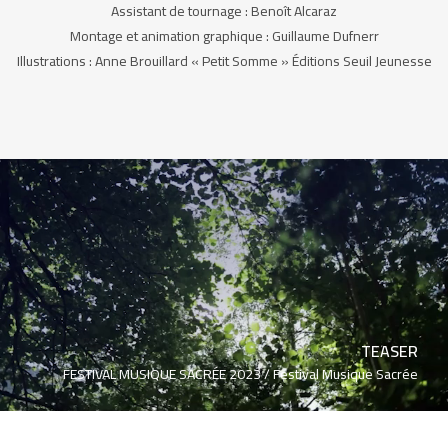
Assistant de tournage : Benoît Alcaraz
Montage et animation graphique : Guillaume Dufnerr
Illustrations : Anne Brouillard « Petit Somme » Éditions Seuil Jeunesse
TEASER
FESTIVAL MUSIQUE SACRÉE 2023 /
Festival Musique Sacrée