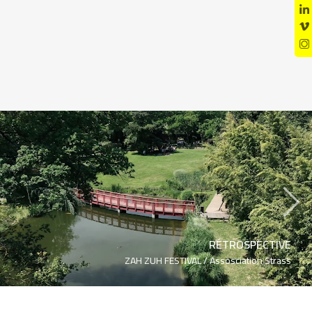
›
RÉTROSPECTIVE
ZAH ZUH FESTIVAL /
Assosciation Strass