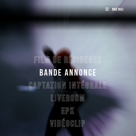
MENU
VIDÉOCLIP
FILM DE RÉSIDENCE
BANDE ANNONCE
CAPTATION INTÉGRALE
LIVEROOM
EPK
VIDÉOCLIP