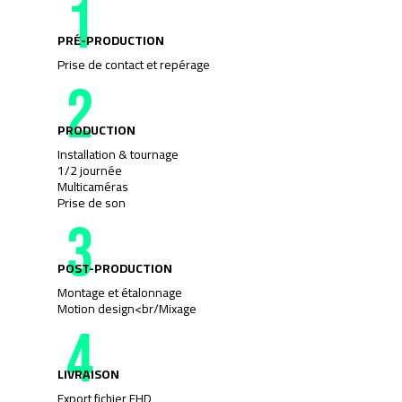
1
PRÉ-PRODUCTION
Prise de contact et repérage
2
PRODUCTION
Installation & tournage
1/2 journée
Multicaméras
Prise de son
3
POST-PRODUCTION
Montage et étalonnage
Motion design<br/Mixage
4
LIVRAISON
Export fichier FHD