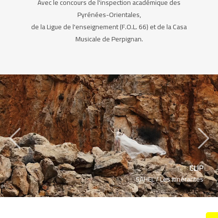
Avec le concours de l'inspection académique des
Pyrénées-Orientales,
de la Ligue de l'enseignement (F.O.L. 66) et de la Casa
Musicale de Perpignan.
‹
›
CLIP
SAHEL /
Les Itinérantes