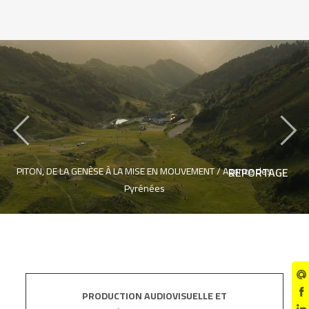
‹
›
PITON, DE LA GENÈSE À LA MISE EN MOUVEMENT /
Agence des
REPORTAGE
Pyrénées
PRODUCTION AUDIOVISUELLE ET