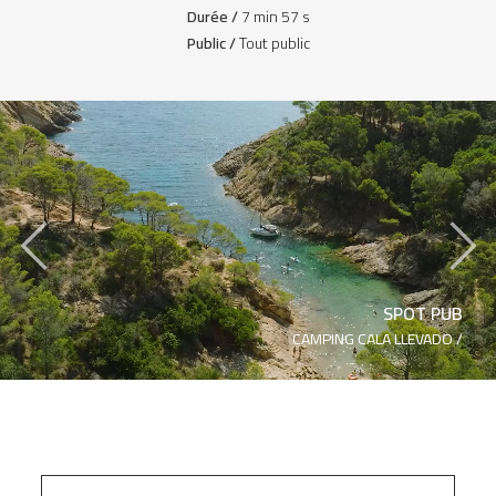
Durée /
7 min 57 s
Public /
Tout public
‹
›
SPOT PUB
CAMPING CALA LLEVADO /