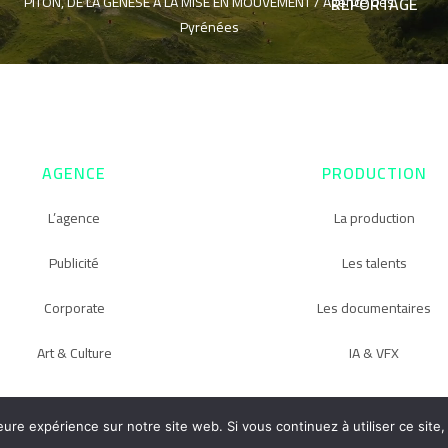
PITON, DE LA GENÈSE À LA MISE EN MOUVEMENT /
Agence des
REPORTAGE
Pyrénées
AGENCE
PRODUCTION
L’agence
La production
Publicité
Les talents
Corporate
Les documentaires
Art & Culture
IA & VFX
eure expérience sur notre site web. Si vous continuez à utiliser ce sit
Copyright © WOMA / La Séquence /
Antworks