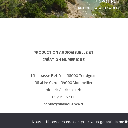
SPOT PUB
CAMPING CALA LLEVADO /
PRODUCTION AUDIOVISUELLE ET
CRÉATION NUMERIQUE
16 impasse Bel-Air - 66000 Perpignan
36 allée Guru - 34000 Montpellier
9h-12h / 13h30-17h
0973555711
contact@lasequence.fr
Nous utilisons des cookies pour vous garantir la meill