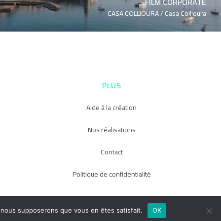
FILM CORPORATE
CASA COLLIOURA /
Casa Collioura
PLUS
Aide à la création
Nos réalisations
Contact
Politique de confidentialité
e, nous supposerons que vous en êtes satisfait.
OK