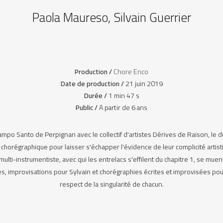
Paola Maureso, Silvain Guerrier
Production /
Chore Enco
Date de production /
21 juin 2019
Durée /
1 min 47 s
Public /
A partir de 6 ans
mpo Santo de Perpignan avec le collectif d'artistes Dérives de Raison, le d
 chorégraphique pour laisser s'échapper l'évidence de leur complicité artist
 multi-instrumentiste, avec qui les entrelacs s'effilent du chapitre 1, se muen
es, improvisations pour Sylvain et chorégraphies écrites et improvisées pour 
respect de la singularité de chacun.