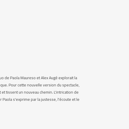
uo de Paola Maureso et Alex Augé explorait la
ique. Pour cette nouvelle version du spectacle,
t et tissent un nouveau chemin. L'intrication de
Paola s'exprime par la justesse, l'écoute et le