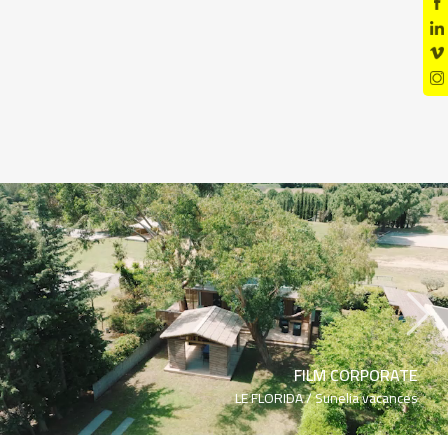
›
FILM CORPORATE
LE FLORIDA /
Sunelia vacances